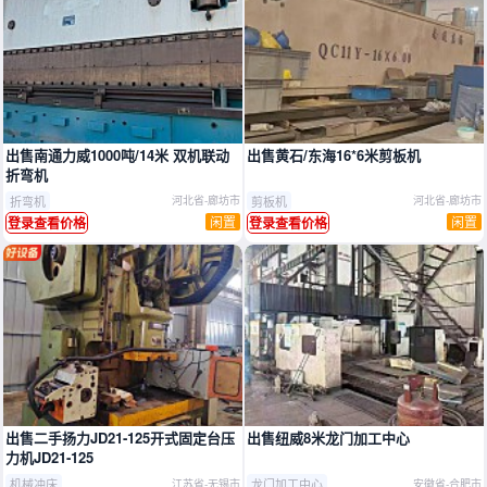
出售南通力威1000吨/14米 双机联动
出售黄石/东海16*6米剪板机
折弯机
折弯机
剪板机
河北省-廊坊市
河北省-廊坊市
闲置
闲置
登录查看价格
登录查看价格
出售二手扬力JD21‑125开式固定台压
出售纽威8米龙门加工中心
力机JD21‑125
机械冲床
龙门加工中心
江苏省-无锡市
安徽省-合肥市