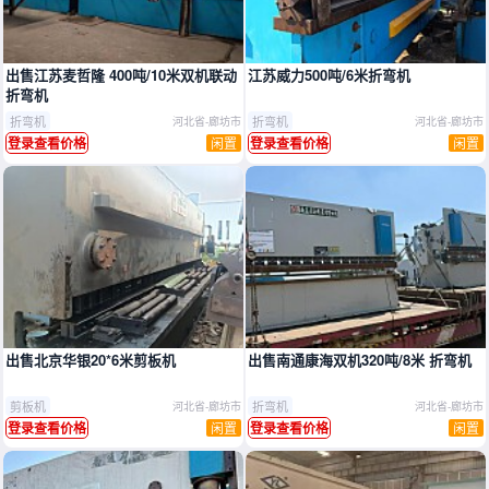
出售江苏麦哲隆 400吨/10米双机联动
江苏威力500吨/6米折弯机
折弯机
折弯机
折弯机
河北省-廊坊市
河北省-廊坊市
闲置
闲置
登录查看价格
登录查看价格
出售北京华银20*6米剪板机
出售南通康海双机320吨/8米 折弯机
剪板机
折弯机
河北省-廊坊市
河北省-廊坊市
闲置
闲置
登录查看价格
登录查看价格