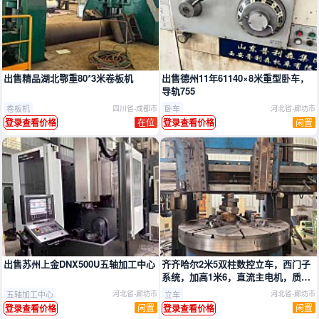
推广
推广
出售精品湖北鄂重80*3米卷板机
出售德州11年61140×8米重型卧车，
导轨755
卷板机
卧车
四川省-成都市
河北省-廊坊市
在位
闲置
登录查看价格
登录查看价格
推广
推广
出售苏州上金DNX500U五轴加工中心
齐齐哈尔2米5双柱数控立车，西门子
系统，加高1米6，直流主电机，质量
非常好
五轴加工中心
立车
河北省-廊坊市
河北省-廊坊市
闲置
闲置
登录查看价格
登录查看价格