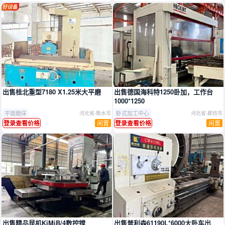
推广
出售桂北重型7180 X1.25米大平磨
出售德国海科特1250卧加，工作台
1000*1250
平面磨床
卧式加工中心
河北省-衡水市
河北省-廊坊市
闲置
闲置
登录查看价格
登录查看价格
出售精品昆机KiMiB/4数控镗
出售普利森61190L*6000大卧车出