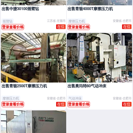
出售中捷30100摇臂钻
出售青锻4000T摩擦压力机
摇臂钻
摩擦压力机
江苏省-无锡市
安徽省-合肥市
在位
在位
登录查看价格
登录查看价格
出售青锻2500T摩擦压力机
出售奥玛特80气动冲床
摩擦压力机
气动冲床
安徽省-合肥市
安徽省-合肥市
在位
在位
登录查看价格
登录查看价格