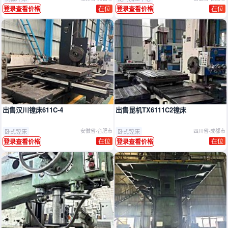
在位
在位
登录查看价格
登录查看价格
出售汉川镗床611C-4
出售昆机TX6111C2镗床
卧式镗床
卧式镗床
安徽省-合肥市
四川省-成都市
在位
在位
登录查看价格
登录查看价格