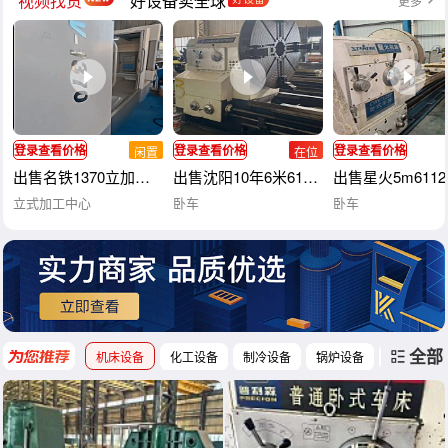
视频找货
好设备卖全球
更多
登录查看价格
登录查看价格
登录查看价格
闲置
在位
出售名铁1370立加，BT40主轴，主轴传动方式直联，三轴滚柱线
出售沈阳10年6米61200重型卧车，导轨1.
出售星火5m611
立式加工中心
卧车
卧车
全部
机床设备
化工设备
制冷设备
锅炉设备
工程机械