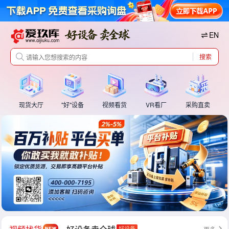
EN
搜索
现货大厅
"好"设备
视频看货
VR看厂
采购直卖