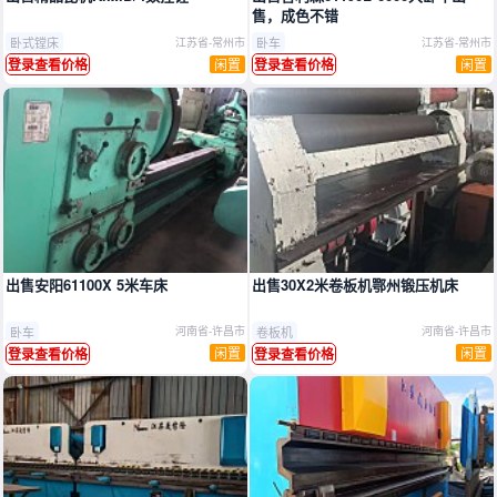
售，成色不错
卧式镗床
卧车
江苏省-常州市
江苏省-常州市
闲置
闲置
登录查看价格
登录查看价格
出售安阳61100X 5米车床
出售30X2米卷板机鄂州锻压机床
卧车
卷板机
河南省-许昌市
河南省-许昌市
闲置
闲置
登录查看价格
登录查看价格