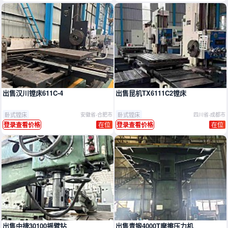
出售汉川镗床611C-4
出售昆机TX6111C2镗床
卧式镗床
卧式镗床
安徽省-合肥市
四川省-成都市
在位
在位
登录查看价格
登录查看价格
出售中捷30100摇臂钻
出售青锻4000T摩擦压力机