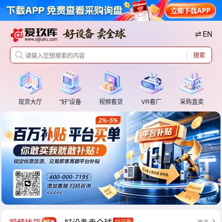
EN
搜索
现货大厅
"好"设备
视频看货
VR看厂
采购直卖