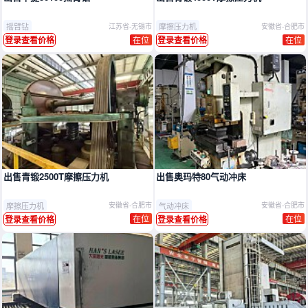
摇臂钻
摩擦压力机
江苏省-无锡市
安徽省-合肥市
在位
在位
登录查看价格
登录查看价格
出售青锻2500T摩擦压力机
出售奥玛特80气动冲床
摩擦压力机
气动冲床
安徽省-合肥市
安徽省-合肥市
在位
在位
登录查看价格
登录查看价格