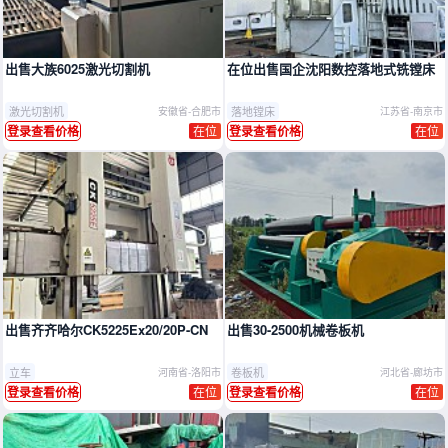
出售大族6025激光切割机
在位出售国企沈阳数控落地式铣镗床
激光切割机
落地镗床
安徽省-合肥市
江苏省-南京市
在位
在位
登录查看价格
登录查看价格
出售齐齐哈尔CK5225Ex20/20P-CN
出售30-2500机械卷板机
立车
卷板机
河南省-洛阳市
河北省-廊坊市
在位
在位
登录查看价格
登录查看价格