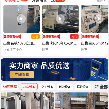
视频找货
好设备卖全球
更多
登录查看价格
登录查看价格
登录查看价格
闲置
在位
出售名铁1370立加，BT40主轴，主轴传动方式直联，三轴滚柱线
出售沈阳10年6米61200重型卧车，导轨1.
出售星火5m611
立式加工中心
卧车
卧车
全部
机床设备
化工设备
制冷设备
锅炉设备
工程机械