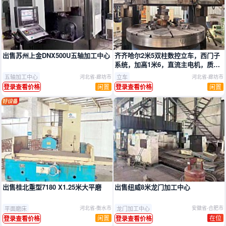
推广
推广
出售苏州上金DNX500U五轴加工中心
齐齐哈尔2米5双柱数控立车，西门子
系统，加高1米6，直流主电机，质量
非常好
五轴加工中心
立车
河北省-廊坊市
河北省-廊坊市
闲置
闲置
登录查看价格
登录查看价格
推广
出售桂北重型7180 X1.25米大平磨
出售纽威8米龙门加工中心
平面磨床
龙门加工中心
河北省-衡水市
安徽省-合肥市
闲置
在位
登录查看价格
登录查看价格