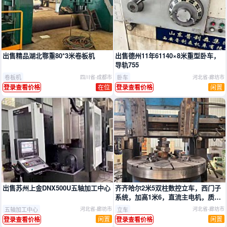
推广
推广
出售精品湖北鄂重80*3米卷板机
出售德州11年61140×8米重型卧车，
导轨755
卷板机
卧车
四川省-成都市
河北省-廊坊市
在位
闲置
登录查看价格
登录查看价格
推广
推广
出售苏州上金DNX500U五轴加工中心
齐齐哈尔2米5双柱数控立车，西门子
系统，加高1米6，直流主电机，质量
非常好
五轴加工中心
立车
河北省-廊坊市
河北省-廊坊市
闲置
闲置
登录查看价格
登录查看价格