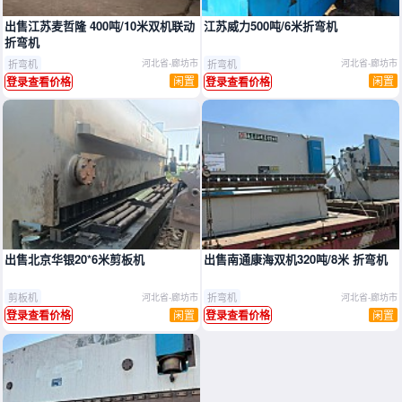
出售江苏麦哲隆 400吨/10米双机联动
江苏威力500吨/6米折弯机
折弯机
折弯机
折弯机
河北省-廊坊市
河北省-廊坊市
闲置
闲置
登录查看价格
登录查看价格
出售北京华银20*6米剪板机
出售南通康海双机320吨/8米 折弯机
剪板机
折弯机
河北省-廊坊市
河北省-廊坊市
闲置
闲置
登录查看价格
登录查看价格