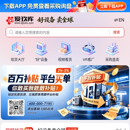
EN
搜索
现货大厅
"好"设备
视频看货
VR看厂
采购直卖