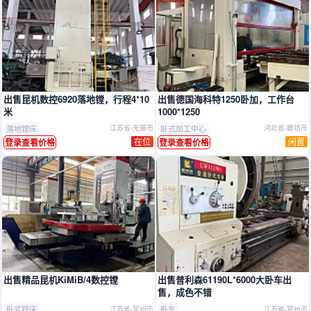
出售​昆机数控6920落地镗，行程4*10
出售德国海科特1250卧加，工作台
米
1000*1250
落地镗床
卧式加工中心
江苏省-无锡市
河北省-廊坊市
在位
闲置
登录查看价格
登录查看价格
出售精品昆机KiMiB/4数控镗
出售普利森61190L*6000大卧车出
售，成色不错
卧式镗床
卧车
江苏省-常州市
江苏省-常州市