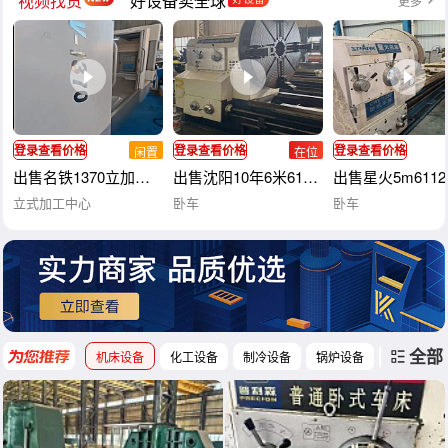
视频找货
好设备卖全球
更多
登录查看价格
登录查看价格
登录查看价格
闲置
在位
出售名铁1370立加，BT40主轴，主轴传动方式直联，三轴滚柱线
出售沈阳10年6米61200重型卧车，导轨1.
出售星火5m611
立式加工中心
卧车
卧车
全部
机床设备
化工设备
制冷设备
锅炉设备
工程机械