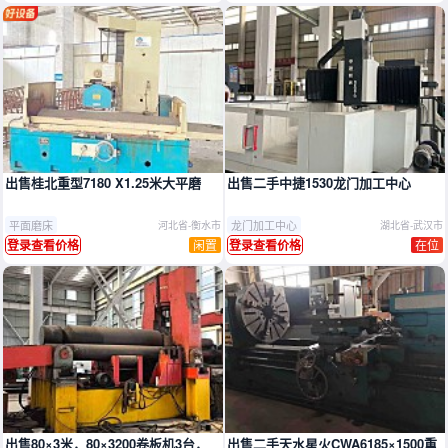
推广
出售桂北重型7180 X1.25米大平磨
出售二手中捷1530龙门加工中心
平面磨床
龙门加工中心
河北省-衡水市
湖北省-武汉市
闲置
在位
登录查看价格
登录查看价格
出售80×3米，80×3200卷板机3台，
出售二手天水星火CWA6185×1500重