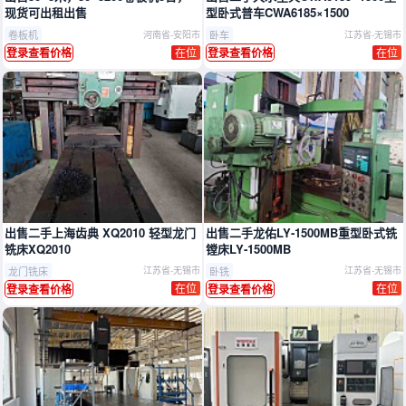
现货可出租出售
型卧式普车CWA6185×1500
卷板机
卧车
河南省-安阳市
江苏省-无锡市
在位
在位
登录查看价格
登录查看价格
出售二手上海齿典 XQ2010 轻型龙门
出售二手龙佑LY‑1500MB重型卧式铣
铣床XQ2010
镗床LY‑1500MB
龙门铣床
卧铣
江苏省-无锡市
江苏省-无锡市
在位
在位
登录查看价格
登录查看价格