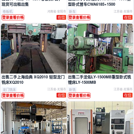
现货可出租出售
型卧式普车CWA6185×1500
卷板机
卧车
河南省-安阳市
江苏省-无锡市
在位
在位
登录查看价格
登录查看价格
出售二手上海齿典 XQ2010 轻型龙门
出售二手龙佑LY‑1500MB重型卧式铣
铣床XQ2010
镗床LY‑1500MB
龙门铣床
卧铣
江苏省-无锡市
江苏省-无锡市
在位
在位
登录查看价格
登录查看价格