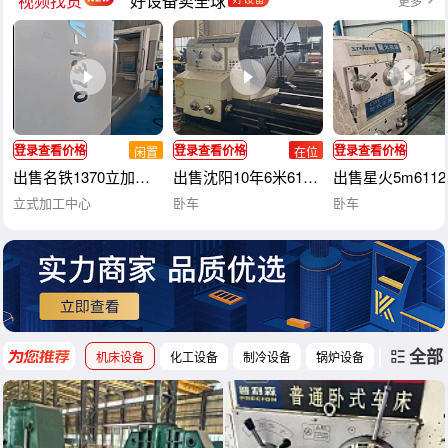
视频找货
好设备卖全球
更多
登录查看价格
登录查看价格
登录查看价格
闲置
在位
出售名铁1370立加，BT40主轴，主轴传动方式直联，三轴滚柱线
出售沈阳10年6米61200重型卧车，导轨1.
出售星火5m611
立式加工中心
卧车
卧车
全部
机床设备
化工设备
制冷设备
锅炉设备
工程机械