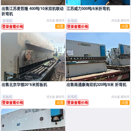
出售江苏麦哲隆 400吨/10米双机联动
江苏威力500吨/6米折弯机
折弯机
折弯机
折弯机
河北省-廊坊市
河北省-廊坊市
闲置
闲置
登录查看价格
登录查看价格
出售北京华银20*6米剪板机
出售南通康海双机320吨/8米 折弯机
剪板机
折弯机
河北省-廊坊市
河北省-廊坊市
闲置
闲置
登录查看价格
登录查看价格