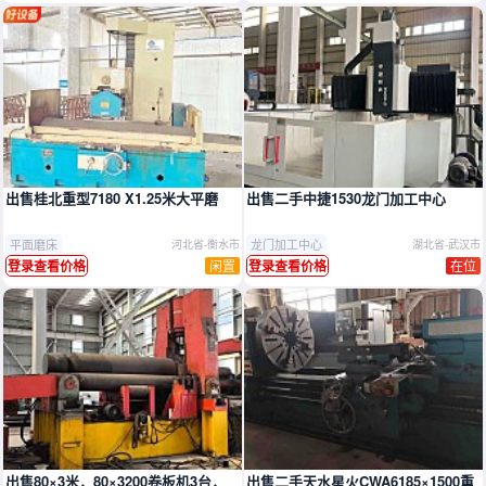
推广
出售桂北重型7180 X1.25米大平磨
出售二手中捷1530龙门加工中心
平面磨床
龙门加工中心
河北省-衡水市
湖北省-武汉市
闲置
在位
登录查看价格
登录查看价格
出售80×3米，80×3200卷板机3台，
出售二手天水星火CWA6185×1500重