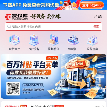
EN
搜索
现货大厅
"好"设备
视频看货
VR看厂
采购直卖