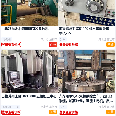
推广
推广
出售精品湖北鄂重80*3米卷板机
出售德州11年61140×8米重型卧车，
导轨755
卷板机
卧车
四川省-成都市
河北省-廊坊市
在位
闲置
登录查看价格
登录查看价格
推广
推广
出售苏州上金DNX500U五轴加工中心
齐齐哈尔2米5双柱数控立车，西门子
系统，加高1米6，直流主电机，质量
非常好
五轴加工中心
立车
河北省-廊坊市
河北省-廊坊市
闲置
闲置
登录查看价格
登录查看价格