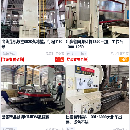
出售​昆机数控6920落地镗，行程4*10
出售德国海科特1250卧加，工作台
米
1000*1250
落地镗床
卧式加工中心
江苏省-无锡市
河北省-廊坊市
在位
闲置
登录查看价格
登录查看价格
出售精品昆机KiMiB/4数控镗
出售普利森61190L*6000大卧车出
售，成色不错
卧式镗床
卧车
江苏省-常州市
江苏省-常州市