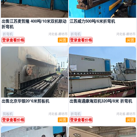
出售江苏麦哲隆 400吨/10米双机联动
江苏威力500吨/6米折弯机
折弯机
折弯机
折弯机
河北省-廊坊市
河北省-廊坊市
闲置
闲置
登录查看价格
登录查看价格
出售北京华银20*6米剪板机
出售南通康海双机320吨/8米 折弯机
剪板机
折弯机
河北省-廊坊市
河北省-廊坊市
闲置
闲置
登录查看价格
登录查看价格