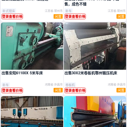
售，成色不错
卧式镗床
卧车
江苏省-常州市
江苏省-常州市
闲置
闲置
登录查看价格
登录查看价格
出售安阳61100X 5米车床
出售30X2米卷板机鄂州锻压机床
卧车
卷板机
河南省-许昌市
河南省-许昌市
闲置
闲置
登录查看价格
登录查看价格