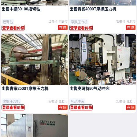
出售中捷30100摇臂钻
出售青锻4000T摩擦压力机
摇臂钻
摩擦压力机
江苏省-无锡市
安徽省-合肥市
在位
在位
登录查看价格
登录查看价格
出售青锻2500T摩擦压力机
出售奥玛特80气动冲床
摩擦压力机
气动冲床
安徽省-合肥市
安徽省-合肥市
在位
在位
登录查看价格
登录查看价格