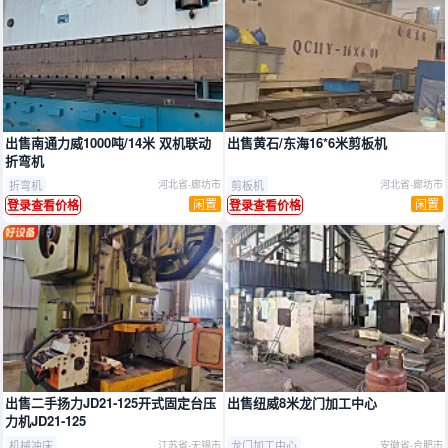
出售南通力威1000吨/14米 双机联动
出售黄石/东海16*6米剪板机
折弯机
折弯机
剪板机
河北省-廊坊市
河北省-廊坊市
闲置
闲置
登录查看价格
登录查看价格
出售二手扬力JD21‑125开式固定台压
出售纽威8米龙门加工中心
力机JD21‑125
机械冲床
龙门加工中心
江苏省-无锡市
安徽省-合肥市