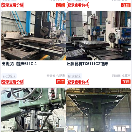
在位
在位
登录查看价格
登录查看价格
出售汉川镗床611C-4
出售昆机TX6111C2镗床
卧式镗床
卧式镗床
安徽省-合肥市
四川省-成都市
在位
在位
登录查看价格
登录查看价格