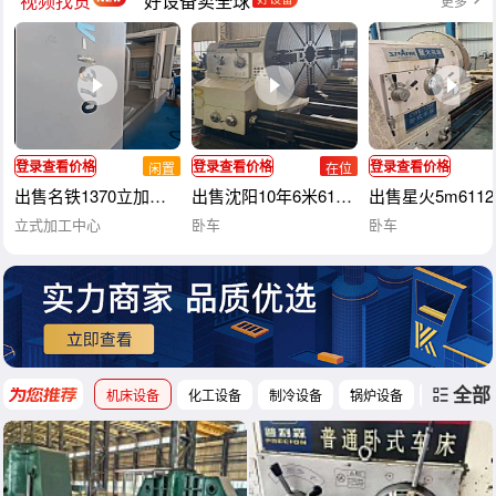
视频找货
好设备卖全球
更多
登录查看价格
登录查看价格
登录查看价格
闲置
在位
出售名铁1370立加，BT40主轴，主轴传动方式直联，三轴滚柱线
出售沈阳10年6米61200重型卧车，导轨1.
出售星火5m611
立式加工中心
卧车
卧车
全部
机床设备
化工设备
制冷设备
锅炉设备
工程机械