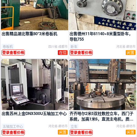
推广
推广
出售精品湖北鄂重80*3米卷板机
出售德州11年61140×8米重型卧车，
导轨755
卷板机
卧车
四川省-成都市
河北省-廊坊市
在位
闲置
登录查看价格
登录查看价格
推广
推广
出售苏州上金DNX500U五轴加工中心
齐齐哈尔2米5双柱数控立车，西门子
系统，加高1米6，直流主电机，质量
非常好
五轴加工中心
立车
河北省-廊坊市
河北省-廊坊市
闲置
闲置
登录查看价格
登录查看价格