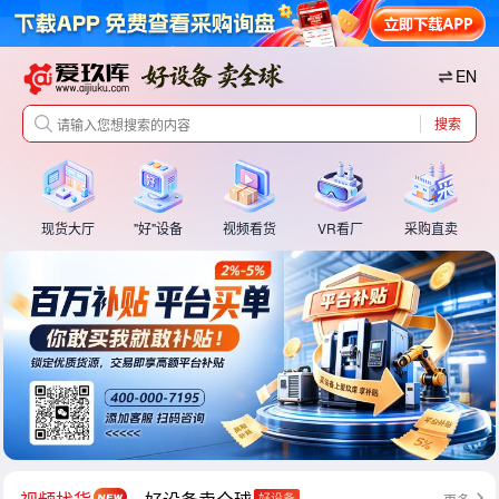
EN
搜索
现货大厅
"好"设备
视频看货
VR看厂
采购直卖