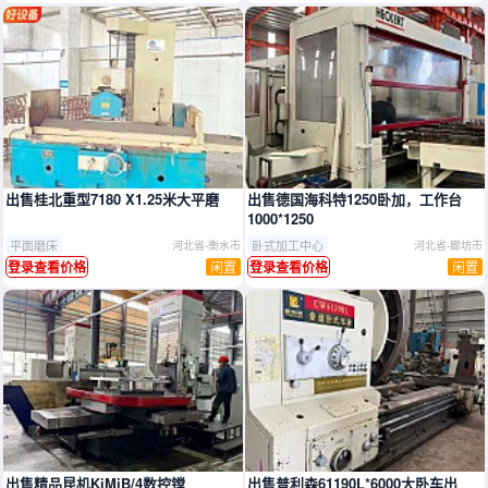
推广
出售桂北重型7180 X1.25米大平磨
出售德国海科特1250卧加，工作台
1000*1250
平面磨床
卧式加工中心
河北省-衡水市
河北省-廊坊市
闲置
闲置
登录查看价格
登录查看价格
出售精品昆机KiMiB/4数控镗
出售普利森61190L*6000大卧车出