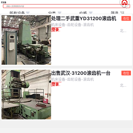
买设备
所有设备
分类
价格
筛选
处理二手武重YD31200滚齿机
在位
机床设备-齿轮设备-滚齿机
北京市-市辖区
登录查看价格
价格
(万)
不限
设备分类
0
10
20
30
40
50
不限
机床设备
化工设备
制冷设备
出售武汉·31200滚齿机一台
在位
机床设备-齿轮设备-滚齿机
矿山设备
机器人
水泥设备
≤5万
5-10万
不限
北京市
登录查看价格
钢结构
锅炉设备
工程机械
10-15万
15-20万
20-25万
塑料机械
食品机械
电力设备
25-30万
30-35万
35-40万
印刷设备
纺织设备
化纤厂设备
40-45万
45-50万
≥50万
造纸设备
电子生产设备
服装设备