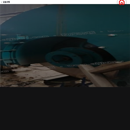
设备详情
登录查看价格
出售两吨燃油蒸汽锅炉一台 在台位
设备档案
--
设备品牌
新旧程度
8成新