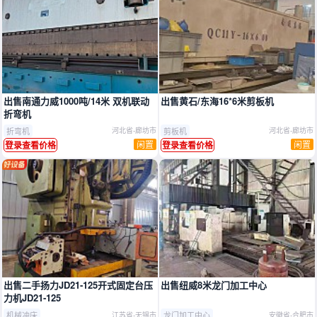
出售南通力威1000吨/14米 双机联动
出售黄石/东海16*6米剪板机
折弯机
折弯机
剪板机
河北省-廊坊市
河北省-廊坊市
闲置
闲置
登录查看价格
登录查看价格
出售二手扬力JD21‑125开式固定台压
出售纽威8米龙门加工中心
力机JD21‑125
机械冲床
龙门加工中心
江苏省-无锡市
安徽省-合肥市