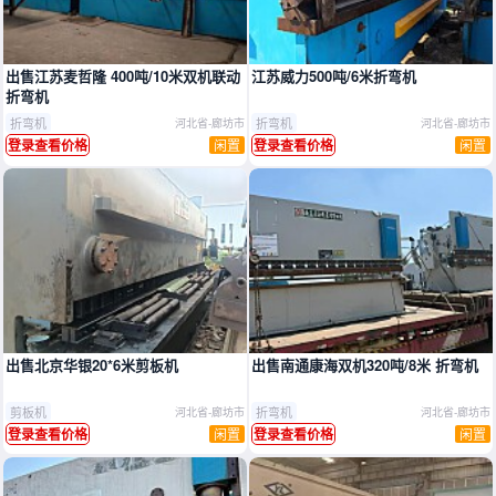
出售江苏麦哲隆 400吨/10米双机联动
江苏威力500吨/6米折弯机
折弯机
折弯机
折弯机
河北省-廊坊市
河北省-廊坊市
闲置
闲置
登录查看价格
登录查看价格
出售北京华银20*6米剪板机
出售南通康海双机320吨/8米 折弯机
剪板机
折弯机
河北省-廊坊市
河北省-廊坊市
闲置
闲置
登录查看价格
登录查看价格