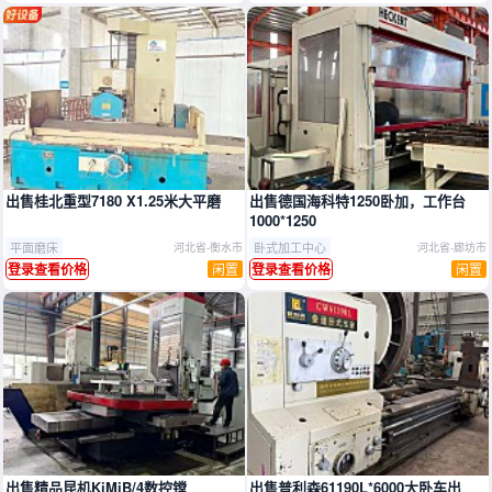
推广
出售桂北重型7180 X1.25米大平磨
出售德国海科特1250卧加，工作台
1000*1250
平面磨床
卧式加工中心
河北省-衡水市
河北省-廊坊市
闲置
闲置
登录查看价格
登录查看价格
出售精品昆机KiMiB/4数控镗
出售普利森61190L*6000大卧车出