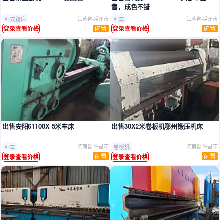
售，成色不错
卧式镗床
卧车
江苏省-常州市
江苏省-常州市
闲置
闲置
登录查看价格
登录查看价格
出售安阳61100X 5米车床
出售30X2米卷板机鄂州锻压机床
卧车
卷板机
河南省-许昌市
河南省-许昌市
闲置
闲置
登录查看价格
登录查看价格