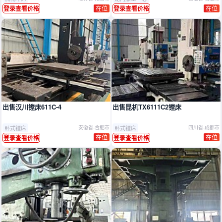
在位
在位
登录查看价格
登录查看价格
出售汉川镗床611C-4
出售昆机TX6111C2镗床
卧式镗床
卧式镗床
安徽省-合肥市
四川省-成都市
在位
在位
登录查看价格
登录查看价格