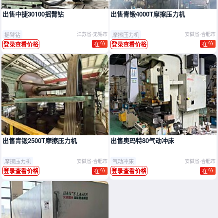
出售中捷30100摇臂钻
出售青锻4000T摩擦压力机
摇臂钻
摩擦压力机
江苏省-无锡市
安徽省-合肥市
在位
在位
登录查看价格
登录查看价格
出售青锻2500T摩擦压力机
出售奥玛特80气动冲床
摩擦压力机
气动冲床
安徽省-合肥市
安徽省-合肥市
在位
在位
登录查看价格
登录查看价格