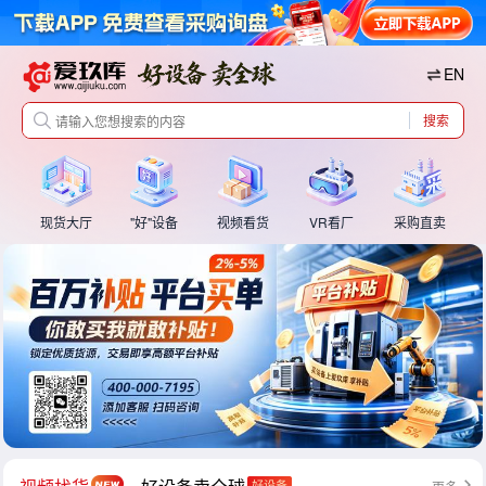
EN
搜索
现货大厅
"好"设备
视频看货
VR看厂
采购直卖