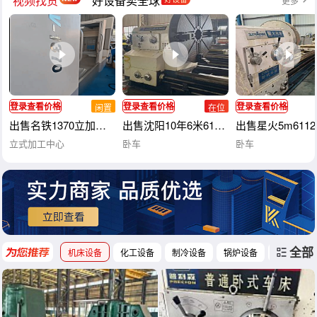
视频找货
好设备卖全球
更多
登录查看价格
登录查看价格
登录查看价格
闲置
在位
出售名铁1370立加，BT40主轴，主轴传动方式直联，三轴滚柱线
出售沈阳10年6米61200重型卧车，导轨1.
出售星火5m611
立式加工中心
卧车
卧车
全部
机床设备
化工设备
制冷设备
锅炉设备
工程机械