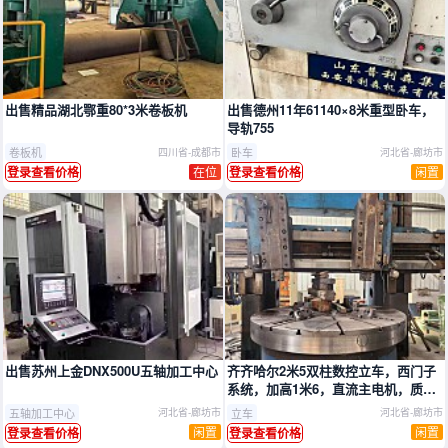
推广
推广
出售精品湖北鄂重80*3米卷板机
出售德州11年61140×8米重型卧车，
导轨755
卷板机
卧车
四川省-成都市
河北省-廊坊市
在位
闲置
登录查看价格
登录查看价格
推广
推广
出售苏州上金DNX500U五轴加工中心
齐齐哈尔2米5双柱数控立车，西门子
系统，加高1米6，直流主电机，质量
非常好
五轴加工中心
立车
河北省-廊坊市
河北省-廊坊市
闲置
闲置
登录查看价格
登录查看价格