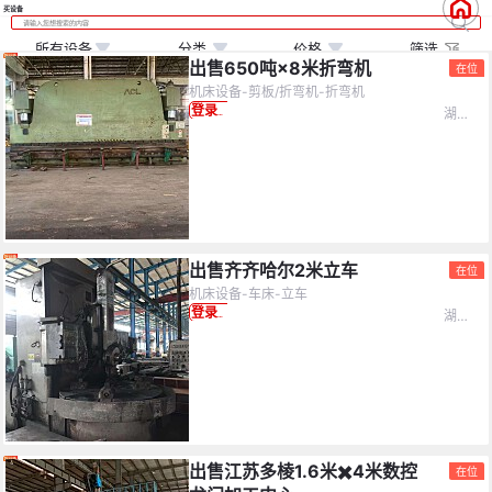
买设备
所有设备
分类
价格
筛选
出售650吨×8米折弯机
在位
机床设备-剪板/折弯机-折弯机
湖北省-武汉市
登录查看价格
价格
(万)
不限
设备分类
0
10
20
30
40
50
不限
机床设备
化工设备
制冷设备
出售齐齐哈尔2米立车
在位
机床设备-车床-立车
矿山设备
机器人
水泥设备
≤5万
5-10万
不限
湖北省-武汉市
登录查看价格
钢结构
锅炉设备
工程机械
10-15万
15-20万
20-25万
塑料机械
食品机械
电力设备
25-30万
30-35万
35-40万
印刷设备
纺织设备
化纤厂设备
出售江苏多棱1.6米✖️4米数控
40-45万
45-50万
≥50万
在位
造纸设备
电子生产设备
服装设备