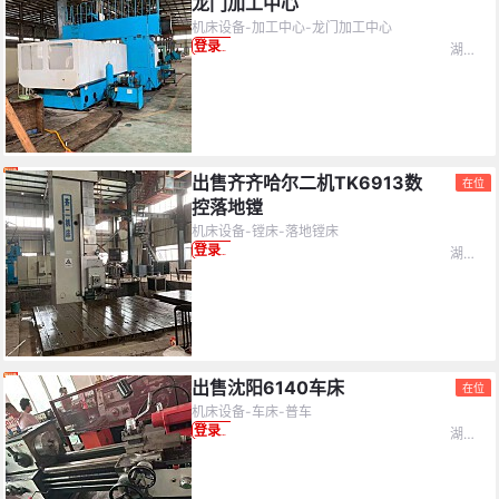
龙门加工中心
机床设备-加工中心-龙门加工中心
洗涤设备
交通运输
冶金设备
湖北省
登录查看价格
查看(
65652
设备)
重置
设备配件
热处理设备
硝盐炉
查看(
65652
设备)
重置
其它设备
橡胶设备
加弹机
激光设备
仪器仪表
游戏机
出售齐齐哈尔二机TK6913数
在位
控落地镗
电梯
备品备件
宾馆酒店
机床设备-镗床-落地镗床
湖北省-武汉市
登录查看价格
自动化设备
办公设备
照明设备
库存物资
橡胶造粒/粉碎机
建材设备
木工设备
雕刻机
铁塔设备
出售沈阳6140车床
在位
机床设备-车床-普车
湖北省
登录查看价格