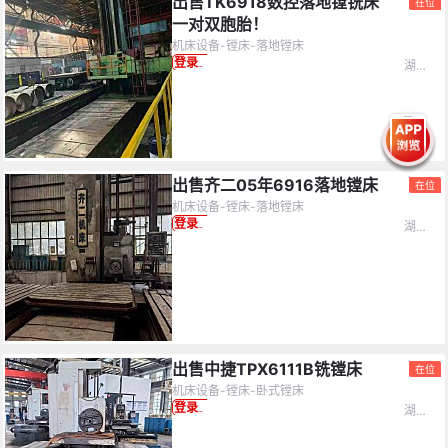
出售TK6918数控落地镗铣床
在位
一对双胞胎！
机床设备-镗床-落地镗床
湖北省-鄂州市
登录查看价格
出售齐二05年6916落地镗床
在位
机床设备-镗床-落地镗床
湖北省-鄂州市
登录查看价格
出售中捷TPX6111B铣镗床
在位
机床设备-镗床-卧式镗床
湖北省-武汉市
登录查看价格