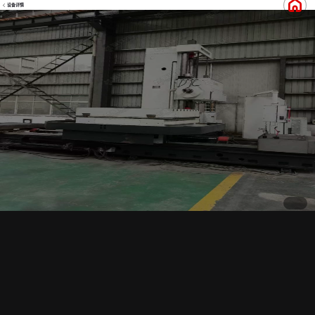
设备详情
登录查看价格
出售中捷6513数控刨台镗床
设备档案
设备品牌
中捷
新旧程度
8成新