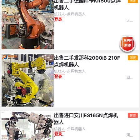
出售二手德国库卡KR500点焊
闲置
机器人
机器人-点焊机器人
天津市-市辖区
登录查看价格
出售二手发那科2000iB 210F
闲置
点焊机器人
机器人-点焊机器人
湖南省-湘潭市
登录查看价格
出售进口安川ES165N点焊机
在位
器人
机器人-点焊机器人
河北省-廊坊市
登录查看价格