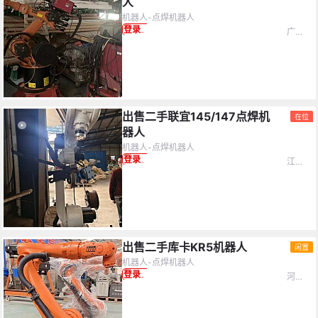
人
机器人-点焊机器人
洗涤设备
交通运输
冶金设备
广东省-广州市
登录查看价格
查看(
65652
设备)
重置
设备配件
热处理设备
硝盐炉
查看(
65652
设备)
重置
其它设备
橡胶设备
加弹机
激光设备
仪器仪表
游戏机
出售二手联宜145/147点焊机
在位
器人
电梯
备品备件
宾馆酒店
机器人-点焊机器人
江苏省-苏州市
登录查看价格
自动化设备
办公设备
照明设备
库存物资
橡胶造粒/粉碎机
建材设备
木工设备
雕刻机
铁塔设备
出售二手库卡KR5机器人
闲置
机器人-点焊机器人
河北省-廊坊市
登录查看价格