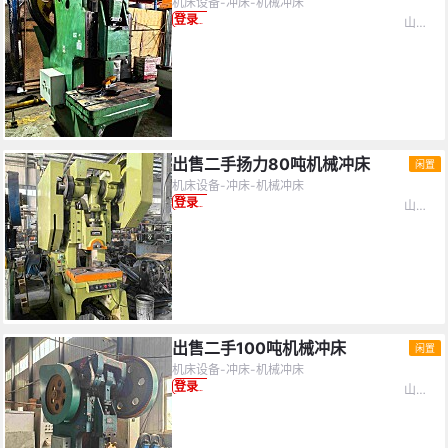
机床设备-冲床-机械冲床
山东省-青岛市
登录查看价格
洗涤设备
交通运输
冶金设备
查看(
65652
设备)
重置
设备配件
热处理设备
硝盐炉
查看(
65652
设备)
重置
其它设备
橡胶设备
加弹机
激光设备
仪器仪表
游戏机
出售二手扬力80吨机械冲床
闲置
机床设备-冲床-机械冲床
电梯
备品备件
宾馆酒店
山东省-青岛市
登录查看价格
自动化设备
办公设备
照明设备
库存物资
橡胶造粒/粉碎机
建材设备
木工设备
雕刻机
铁塔设备
出售二手100吨机械冲床
闲置
机床设备-冲床-机械冲床
山东省-青岛市
登录查看价格