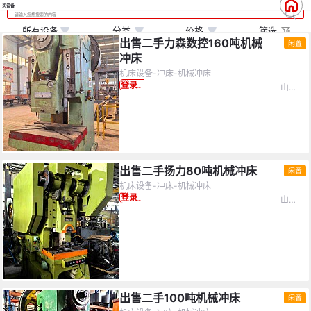
买设备
所有设备
分类
价格
筛选
出售二手力森数控160吨机械
闲置
冲床
机床设备-冲床-机械冲床
山东省-青岛市
登录查看价格
价格
(万)
不限
设备分类
0
10
20
30
40
50
不限
机床设备
化工设备
制冷设备
出售二手扬力80吨机械冲床
闲置
机床设备-冲床-机械冲床
矿山设备
机器人
水泥设备
≤5万
5-10万
不限
山东省-青岛市
登录查看价格
钢结构
锅炉设备
工程机械
10-15万
15-20万
20-25万
塑料机械
食品机械
电力设备
25-30万
30-35万
35-40万
印刷设备
纺织设备
化纤厂设备
出售二手100吨机械冲床
40-45万
45-50万
≥50万
闲置
造纸设备
电子生产设备
服装设备